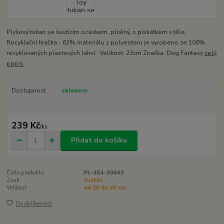
Plyšový tukan se šustícím ocáskem, plněný, s pískátkem v těle.
Recyklační hračka - 62% materiálu z polyesteru je vyrobeno ze 100%
recyklovaných plastových lahví. Velikost: 23cm Značka: Dog Fantasy
celý
popis
Dostupnost
skladem
239 Kč
/
ks
Přidat do košíku
Číslo produktu:
PL-454-30643
Zvuk:
šustící
Velikost:
od 20 do 30 cm
Do oblíbených