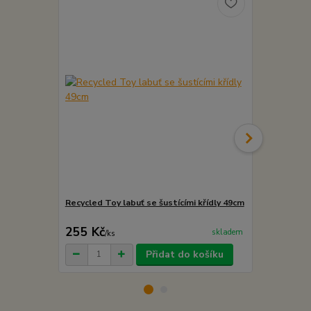
Recycled Toy labuť se šustícími křídly 49cm
Recycled To
21cm
255 Kč
239 Kč
skladem
/
ks
/
ks
Přidat do košíku