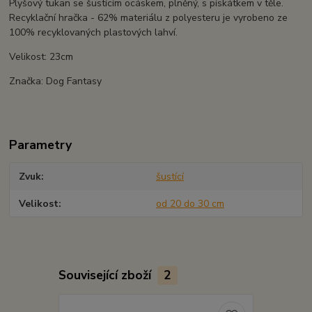
Plyšový tukan se šustícím ocáskem, plněný, s pískátkem v těle.
Recyklační hračka - 62% materiálu z polyesteru je vyrobeno ze
100% recyklovaných plastových lahví.
Velikost: 23cm
Značka: Dog Fantasy
Parametry
Zvuk
šustící
Velikost
od 20 do 30 cm
Související zboží
2