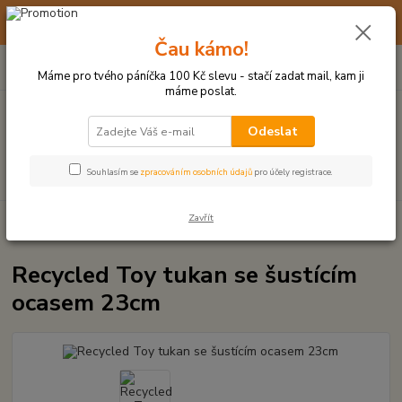
☀️ 10. - 14. SRPNA 2026 MÁME DOVOLENOU ☀️ OBJEDNÁVKY
BUDOU VYŘIZOVÁNY OD 17. 8.
Čau kámo!
0
ks
(+420) 723 770 310
CZK
za
0 Kč
po–pá: 9–17 hod.
Máme pro tvého páníčka 100 Kč slevu - stačí zadat mail, kam ji
máme poslat.
Menu
Odeslat
Hledat
Souhlasím se
zpracováním osobních údajů
pro účely registrace.
Zavřít
Úvod
PLYŠOVÉ A TEXTILNÍ HRAČKY
Recycled Toy tukan se šustícím
ocasem 23cm
Recycled Toy tukan se šustícím
ocasem 23cm