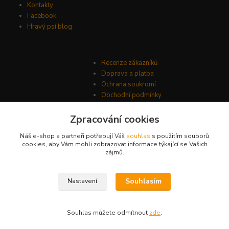
Kontakty
Facebook
Hravý psí blog
Recenze zákazníků
Doprava a platba
Ochrana soukromí
Obchodní podmínky
Zpracování cookies
Náš e-shop a partneři potřebují Váš
souhlas
s použitím souborů
cookies, aby Vám mohli zobrazovat informace týkající se Vašich
zájmů.
Souhlasím
Nastavení
© Psí-hračky.cz 2026
Souhlas můžete odmítnout
zde
.
Vytvořeno na
Eshop-rychle.cz