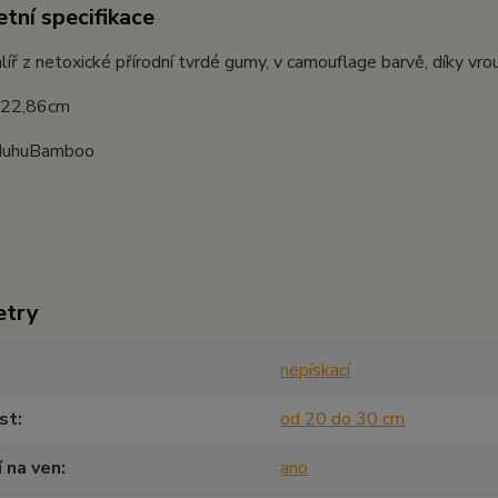
tní specifikace
talíř z netoxické přírodní tvrdé gumy, v camouflage barvě, díky vr
: 22,86cm
 HuhuBamboo
etry
nepískací
st
od 20 do 30 cm
í na ven
ano