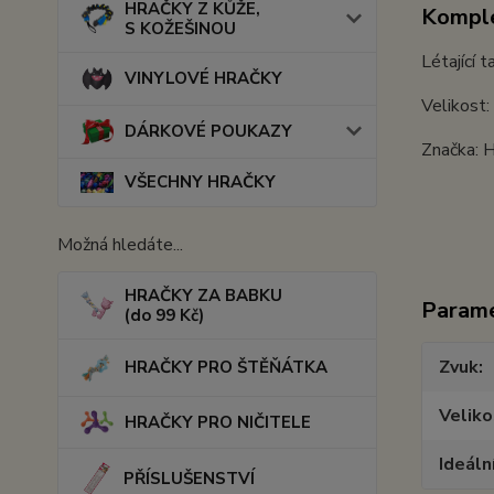
HRAČKY Z KŮŽE,
Komple
S KOŽEŠINOU
Létající 
VINYLOVÉ HRAČKY
Velikost
DÁRKOVÉ POUKAZY
Značka:
VŠECHNY HRAČKY
Možná hledáte...
HRAČKY ZA BABKU
Param
(do 99 Kč)
Zvuk
HRAČKY PRO ŠTĚŇÁTKA
Veliko
HRAČKY PRO NIČITELE
Ideáln
PŘÍSLUŠENSTVÍ