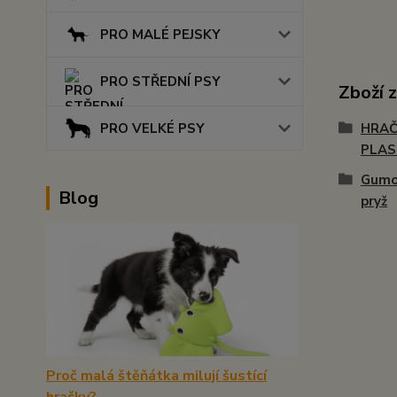
PRO MALÉ PEJSKY
PRO STŘEDNÍ PSY
Zboží 
PRO VELKÉ PSY
HRAČ
PLA
Gumo
Blog
pryž
Proč malá štěňátka milují šustící