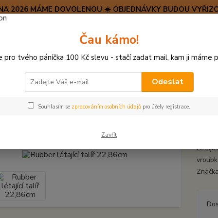
SRPNA 2026 MÁME DOVOLENOU ☀️ OBJEDNÁVKY BUDOU VYŘIZO
Hravý psí blog 🐶
Čau kámo!
HAF H
pro tvého páníčka 100 Kč slevu - stačí zadat mail, kam ji máme p
Hledat
(+42
po–pá:
Odeslat
ÍČKY, APORTY, TALÍŘE, HÁZEČE
Létající talíře (frisbee)
Rubber létaj
Souhlasím se
zpracováním osobních údajů
pro účely registrace.
er létající talíř 22,86cm
Zavřít
Létajíc
vroubk
Značk
Dos