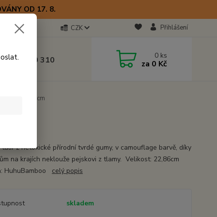
VÁNY OD 17. 8.
Přihlášení
CZK
otline
0
ks
oslat.
0) 723 770 310
za
0 Kč
 9–17 hod.
ící talíř 22,86cm
í talíř z netoxické přírodní tvrdé gumy, v camouflage barvě, díky
ům na krajích neklouže pejskovi z tlamy. Velikost: 22,86cm
a: HuhuBamboo
celý popis
tupnost
skladem