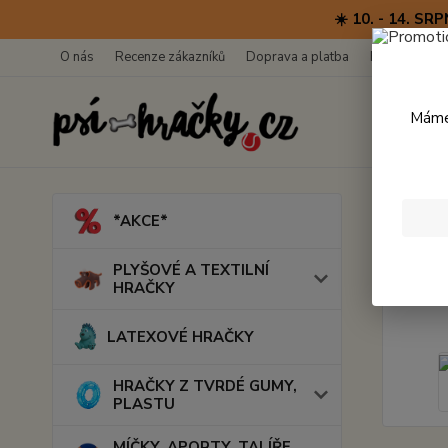
☀️ 10. - 14. 
O nás
Recenze zákazníků
Doprava a platba
Kontakty
Máme 
Úvod
M
*AKCE*
Rubb
PLYŠOVÉ A TEXTILNÍ
HRAČKY
LATEXOVÉ HRAČKY
HRAČKY Z TVRDÉ GUMY,
PLASTU
MÍČKY, APORTY, TALÍŘE,