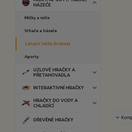
HÁZEČE
Míčky a míče
Vrhače a házeče
Létající talíře (frisbee)
Aporty
UZLOVÉ HRAČKY A
PŘETAHOVADLA
INTERAKTIVNÍ HRAČKY
HRAČKY DO VODY A
CHLADÍCÍ
Kompl
DŘEVĚNÉ HRAČKY