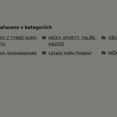
zařazeno v kategoriích
KY Z TVRDÉ GUMY,
MÍČKY, APORTY, TALÍŘE,
VŠE
STU
HÁZEČE
vé, termoplastická
Létající talíře (frisbee)
MÍČK