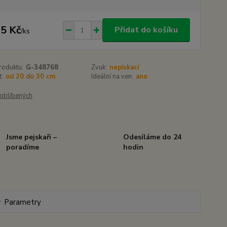
5 Kč
Přidat do košíku
/
ks
roduktu:
G-348768
Zvuk:
nepískací
t:
od 20 do 30 cm
Ideální na ven:
ano
oblíbených
Jsme pejskaři –
Odesíláme do 24
poradíme
hodin
Parametry