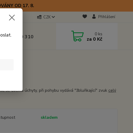
VÁNY OD 17. 8.
Přihlášení
CZK
otline
0
ks
oslat.
0) 723 770 310
za
0 Kč
 9–17 hod.
míč se dvěma úchyty, při pohybu vydává "žbluňkající" zvuk
celý
tupnost
skladem