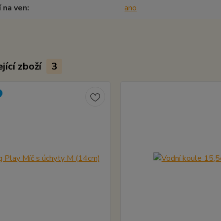
í na ven
ano
jící zboží
3