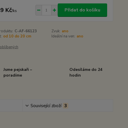
9 Kč
Přidat do košíku
/
ks
roduktu:
C-AF-66123
Zvuk:
ano
t:
od 10 do 20 cm
Ideální na ven:
ano
oblíbených
Jsme pejskaři –
Odesíláme do 24
poradíme
hodin
Související zboží
3