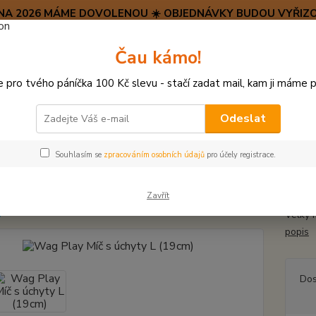
SRPNA 2026 MÁME DOVOLENOU ☀️ OBJEDNÁVKY BUDOU VYŘIZO
Hravý psí blog 🐶
Čau kámo!
HAF H
pro tvého páníčka 100 Kč slevu - stačí zadat mail, kam ji máme p
Hledat
(+42
po–pá:
Odeslat
ÍČKY, APORTY, TALÍŘE, HÁZEČE
Wag Play Míč s úchyty L (19cm)
Souhlasím se
zpracováním osobních údajů
pro účely registrace.
Play Míč s úchyty L (19cm)
Zavřít
Velký 
popis
Dos