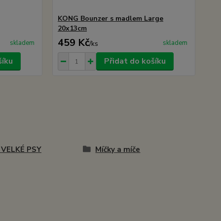
KONG Bounzer s madlem Large
20x13cm
459 Kč
skladem
skladem
/
ks
šíku
Přidat do košíku
 VELKÉ PSY
Míčky a míče