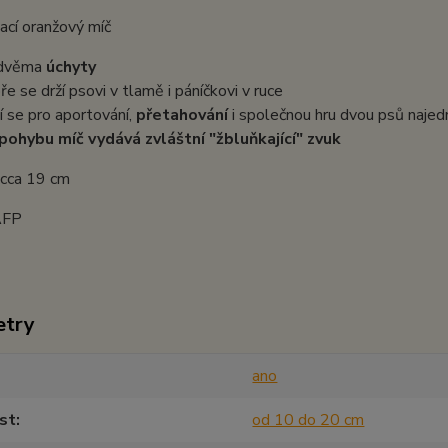
ací oranžový míč
 dvěma
úchyty
ře se drží psovi v tlamě i páníčkovi v ruce
í se pro aportování,
přetahování
i společnou hru dvou psů naje
 pohybu míč vydává zvláštní "žbluňkající" zvuk
 cca 19 cm
AFP
etry
ano
st
od 10 do 20 cm