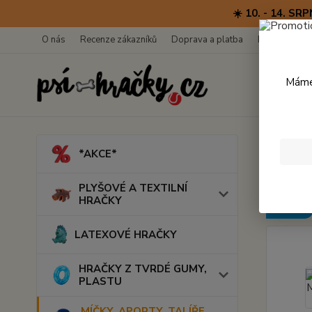
☀️ 10. - 14. 
O nás
Recenze zákazníků
Doprava a platba
Kontakty
Máme 
Úvod
M
*AKCE*
Wag 
PLYŠOVÉ A TEXTILNÍ
HRAČKY
Novinka
LATEXOVÉ HRAČKY
HRAČKY Z TVRDÉ GUMY,
PLASTU
MÍČKY, APORTY, TALÍŘE,