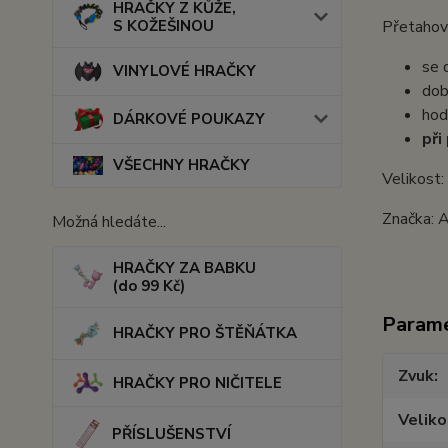
HRAČKY Z KŮŽE,
S KOŽEŠINOU
Přetahov
se
VINYLOVÉ HRAČKY
dob
hod
DÁRKOVÉ POUKAZY
při
VŠECHNY HRAČKY
Velikost:
Značka: 
Možná hledáte...
HRAČKY ZA BABKU
(do 99 Kč)
Param
HRAČKY PRO ŠTĚŇÁTKA
Zvuk
HRAČKY PRO NIČITELE
Veliko
PŘÍSLUŠENSTVÍ