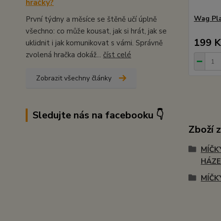
hračky?
Wag Pla
První týdny a měsíce se štěně učí úplně
všechno: co může kousat, jak si hrát, jak se
199 K
uklidnit i jak komunikovat s vámi. Správně
zvolená hračka dokáž...
číst celé
Zobrazit všechny články
Sledujte nás na facebooku 👇
Zboží 
MÍČK
HÁZE
MÍČK