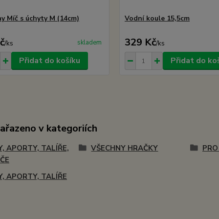
y Míč s úchyty M (14cm)
Vodní koule 15,5cm
č
329 Kč
skladem
/
ks
/
ks
Přidat do košíku
Přidat do ko
zařazeno v kategoriích
Y, APORTY, TALÍŘE,
VŠECHNY HRAČKY
PRO
ČE
Y, APORTY, TALÍŘE