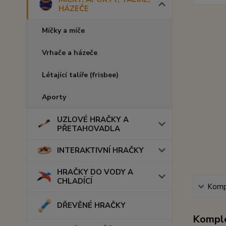
HÁZEČE
Míčky a míče
Vrhače a házeče
Létající talíře (frisbee)
Aporty
UZLOVÉ HRAČKY A
PŘETAHOVADLA
INTERAKTIVNÍ HRAČKY
HRAČKY DO VODY A
CHLADÍCÍ
Kompl
DŘEVĚNÉ HRAČKY
Komple