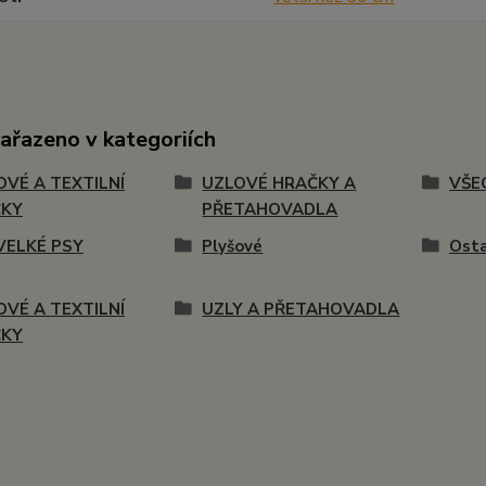
zařazeno v kategoriích
OVÉ A TEXTILNÍ
UZLOVÉ HRAČKY A
VŠE
ČKY
PŘETAHOVADLA
VELKÉ PSY
Plyšové
Osta
OVÉ A TEXTILNÍ
UZLY A PŘETAHOVADLA
ČKY