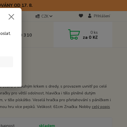
VÁNY OD 17. 8.
Přihlášení
CZK
otline
0
ks
oslat.
0) 723 770 310
za
0 Kč
 9–17 hod.
á zebra s dlouhým krkem s dredy, s provazem uvnitř po celé
račky pro větší odolnost, hlavička i tělo plněné dutým
m, v těle pískátko. Veselá hračka pro přetahování s páníčkem i
nou hru více pejsků. Velikost: 61cm Značka: Nobby
celý popis
tupnost
skladem