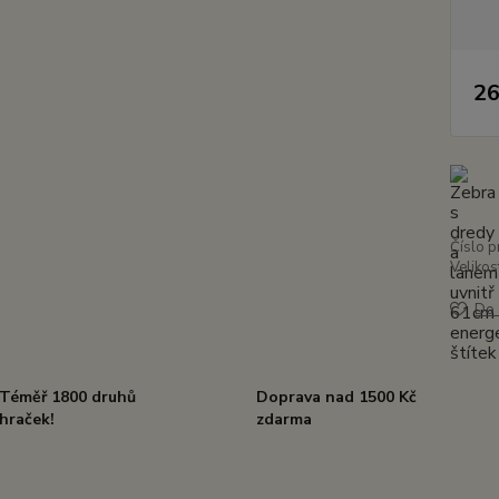
26
Číslo p
Velikos
Do 
Téměř 1800 druhů
Doprava nad 1500 Kč
hraček!
zdarma