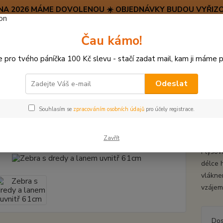
SRPNA 2026 MÁME DOVOLENOU ☀️ OBJEDNÁVKY BUDOU VYŘIZO
Hravý psí blog 🐶
Čau kámo!
HAF H
pro tvého páníčka 100 Kč slevu - stačí zadat mail, kam ji máme p
Hledat
(+42
po–pá:
Odeslat
PLYŠOVÉ A TEXTILNÍ HRAČKY
Zebra s dredy a lanem uvnitř 61cm
Souhlasím se
zpracováním osobních údajů
pro účely registrace.
a s dredy a lanem uvnitř 61cm
Zavřít
Plyšov
délce h
vlákne
vzájem
Dos