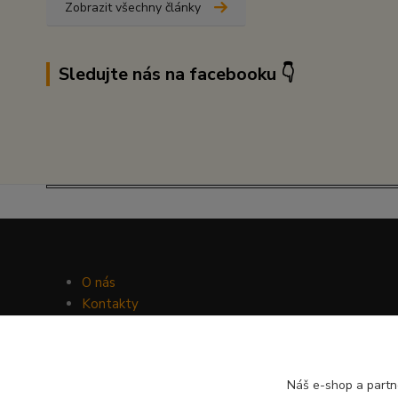
Zobrazit všechny články
Sledujte nás na facebooku 👇
O nás
Kontakty
Facebook
Hravý psí blog
Náš e-shop a partn