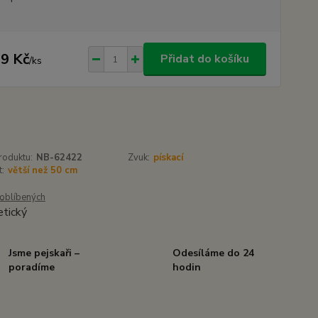
9 Kč
Přidat do košíku
/
ks
roduktu:
NB-62422
Zvuk:
pískací
t:
větší než 50 cm
oblíbených
Jsme pejskaři –
Odesíláme do 24
poradíme
hodin