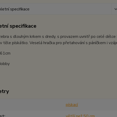
etní specifikace
tní specifikace
ebra s dlouhým krkem s dredy, s provazem uvnitř po celé délce h
v těle pískátko. Veselá hračka pro přetahování s páníčkem i vzáj
: 61cm
Nobby
etry
pískací
st
větší než 50 cm