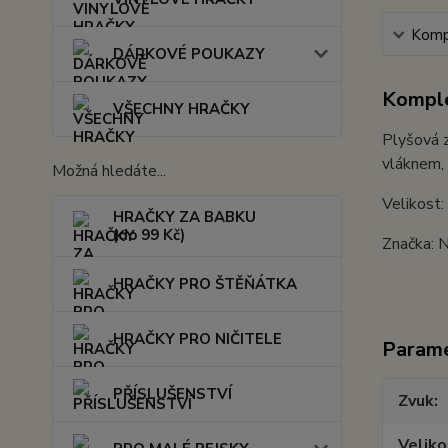
Kompl
DÁRKOVÉ POUKAZY
Komple
VŠECHNY HRAČKY
Plyšová z
vláknem, 
Možná hledáte...
Velikost
HRAČKY ZA BABKU
(do 99 Kč)
Značka: 
HRAČKY PRO ŠTĚŇÁTKA
HRAČKY PRO NIČITELE
Param
PŘÍSLUŠENSTVÍ
Zvuk
Veliko