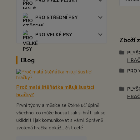
PRO MALÉ PEJSKY
PRO STŘEDNÍ PSY
PRO VELKÉ PSY
Zboží 
PLYŠ
Blog
HRA
PRO 
Proč malá štěňátka milují šustící
PLYŠ
hračky?
HRA
První týdny a měsíce se štěně učí úplně
všechno: co může kousat, jak si hrát, jak se
uklidnit i jak komunikovat s vámi. Správně
zvolená hračka dokáž...
číst celé