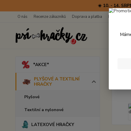
☀️ 10. - 14. 
O nás
Recenze zákazníků
Doprava a platba
Kontakty
Máme 
Úvod
*AKCE*
Zebr
PLYŠOVÉ A TEXTILNÍ
HRAČKY
Plyšové
Textilní a nylonové
LATEXOVÉ HRAČKY