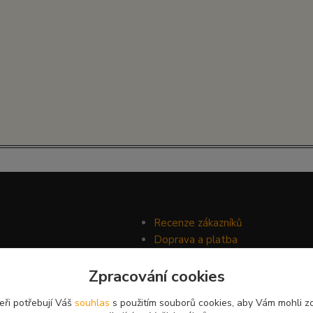
Recenze zákazníků
Doprava a platba
Ochrana soukromí
Zpracování cookies
Obchodní podmínky
eři potřebují Váš
souhlas
s použitím souborů cookies, aby Vám mohli z