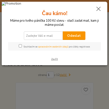
☀️ 10. - 14. SRPNA 2026 MÁME DOVOLENOU ☀️ OBJEDNÁVKY
BUDOU VYŘIZOVÁNY OD 17. 8.
Čau kámo!
0
ks
(+420) 723 770 310
CZK
za
0 Kč
po–pá: 9–17 hod.
Máme pro tvého páníčka 100 Kč slevu - stačí zadat mail, kam ji
máme poslat.
Menu
Odeslat
Hledat
Souhlasím se
zpracováním osobních údajů
pro účely registrace.
Zavřít
Plovoucí: ano
strana
z 12
další