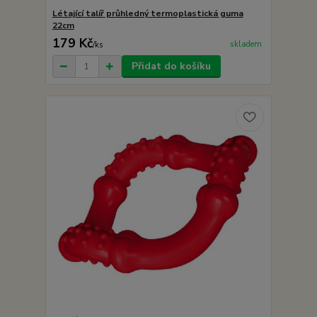
Létající talíř průhledný termoplastická guma
22cm
179 Kč
skladem
/
ks
Přidat do košíku