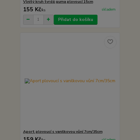
Vlnitý kruh tvrdá guma plovoucí 15cm
155 Kč
skladem
/
ks
Přidat do košíku
Aport plovoucí s vanilkovou vůní 7cm/35cm
159 Kč
skladem