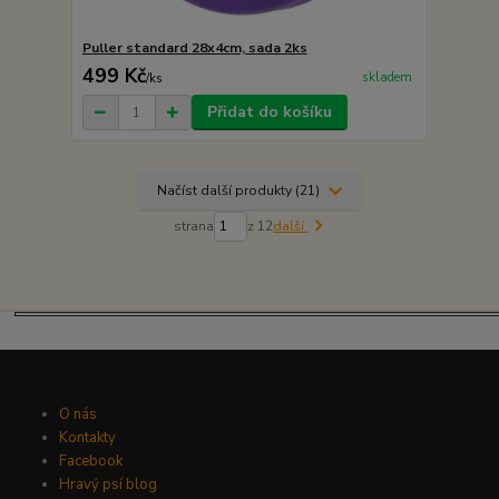
Puller standard 28x4cm, sada 2ks
499 Kč
skladem
/
ks
Přidat do košíku
Načíst další produkty (21)
strana
z 12
další
O nás
Kontakty
Facebook
Hravý psí blog