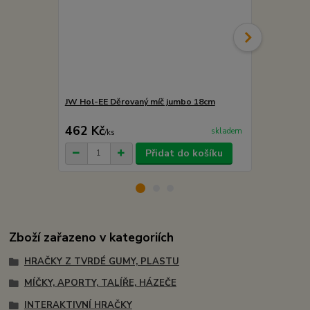
JW Hol-EE Děrovaný míč jumbo 18cm
JW Hol-EE D
462 Kč
239 Kč
skladem
/
ks
/
ks
Přidat do košíku
Zboží zařazeno v kategoriích
HRAČKY Z TVRDÉ GUMY, PLASTU
MÍČKY, APORTY, TALÍŘE, HÁZEČE
INTERAKTIVNÍ HRAČKY