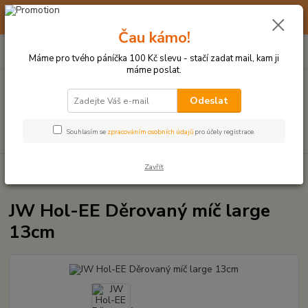
☀️ 10. - 14. SRPNA 2026 MÁME DOVOLENOU ☀️ OBJEDNÁVKY
BUDOU VYŘIZOVÁNY OD 17. 8.
Čau kámo!
0
ks
(+420) 723 770 310
CZK
za
0 Kč
po–pá: 9–17 hod.
Máme pro tvého páníčka 100 Kč slevu - stačí zadat mail, kam ji
máme poslat.
Menu
Odeslat
Hledat
Souhlasím se
zpracováním osobních údajů
pro účely registrace.
Zavřít
Úvod
MÍČKY, APORTY, TALÍŘE, HÁZEČE
JW Hol-EE Děrovaný míč large
13cm
JW Hol-EE Děrovaný míč large
13cm