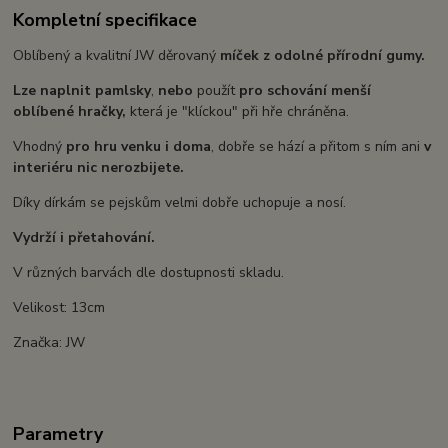
Kompletní specifikace
Oblíbený a kvalitní JW děrovaný
míček z odolné přírodní gumy.
Lze naplnit pamlsky
,
nebo
použít
pro schování menší
oblíbené hračky,
která je "klíckou" při hře chráněna.
Vhodný
pro hru venku i doma
, dobře se hází a přitom s ním ani
v
interiéru nic nerozbijete.
Díky dírkám se pejskům velmi dobře uchopuje a nosí.
Vydrží i přetahování.
V různých barvách dle dostupnosti skladu.
Velikost: 13cm
Značka: JW
Parametry