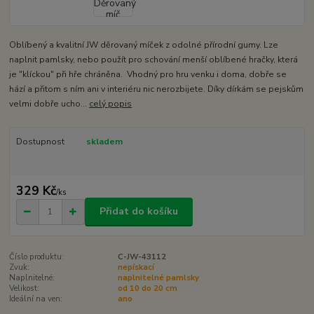
Oblíbený a kvalitní JW děrovaný míček z odolné přírodní gumy. Lze
naplnit pamlsky, nebo použít pro schování menší oblíbené hračky, která
je "klíckou" při hře chráněna. Vhodný pro hru venku i doma, dobře se
hází a přitom s ním ani v interiéru nic nerozbijete. Díky dírkám se pejskům
velmi dobře ucho...
celý popis
Dostupnost
skladem
329 Kč
/
ks
Přidat do košíku
Číslo produktu:
C-JW-43112
Zvuk:
nepískací
Naplnitelné:
naplnitelné pamlsky
Velikost:
od 10 do 20 cm
Ideální na ven:
ano