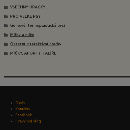
VŠECHNY HRAČKY
PRO VELKÉ PSY
Gumové, termoplastická pryž
Míčky a míče
Ostatní interaktivní hračky
MÍČKY, APORTY, TALÍŘE
O nás
Kontakty
Facebook
Hravý psí blog