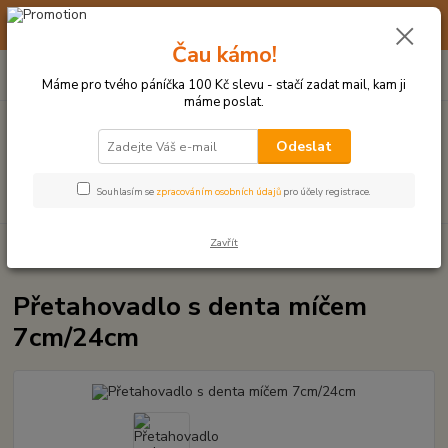
☀️ 10. - 14. SRPNA 2026 MÁME DOVOLENOU ☀️ OBJEDNÁVKY
BUDOU VYŘIZOVÁNY OD 17. 8.
Čau kámo!
0
ks
(+420) 723 770 310
CZK
za
0 Kč
po–pá: 9–17 hod.
Máme pro tvého páníčka 100 Kč slevu - stačí zadat mail, kam ji
máme poslat.
Menu
Odeslat
Hledat
Souhlasím se
zpracováním osobních údajů
pro účely registrace.
Zavřít
Úvod
UZLOVÉ HRAČKY A PŘETAHOVADLA
Přetahovadlo s denta
míčem 7cm/24cm
Přetahovadlo s denta míčem
7cm/24cm