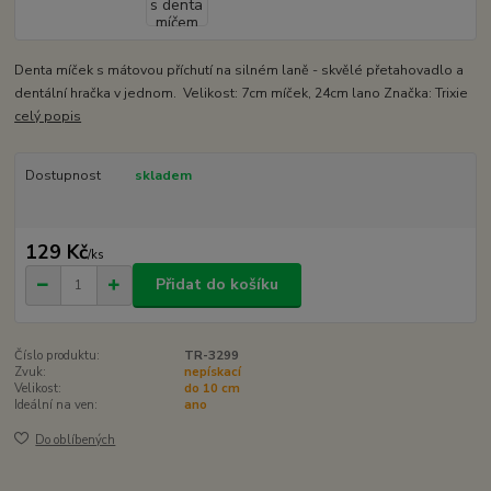
Denta míček s mátovou příchutí na silném laně - skvělé přetahovadlo a
dentální hračka v jednom. Velikost: 7cm míček, 24cm lano Značka: Trixie
celý popis
Dostupnost
skladem
129 Kč
/
ks
Přidat do košíku
Číslo produktu:
TR-3299
Zvuk:
nepískací
Velikost:
do 10 cm
Ideální na ven:
ano
Do oblíbených