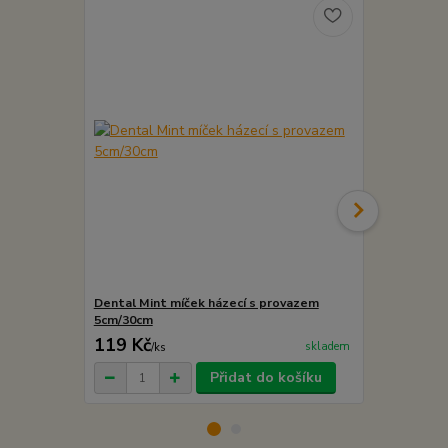
TOP produkt
Dental Mint míček házecí s provazem
Dental Mint
5cm/30cm
7cm/30cm
119 Kč
159 Kč
skladem
/
ks
/
ks
Přidat do košíku