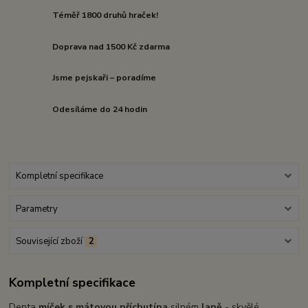
Téměř 1800 druhů hraček!
Doprava nad 1500 Kč zdarma
Jsme pejskaři – poradíme
Odesíláme do 24 hodin
Kompletní specifikace
Parametry
Související zboží
2
Kompletní specifikace
Denta
míček s mátovou příchutí
na
silném
laně
- skvělé