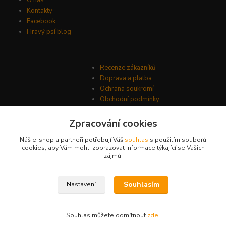
O nás
Kontakty
Facebook
Hravý psí blog
Recenze zákazníků
Doprava a platba
Ochrana soukromí
Obchodní podmínky
Zpracování cookies
Náš e-shop a partneři potřebují Váš
souhlas
s použitím souborů
cookies, aby Vám mohli zobrazovat informace týkající se Vašich
zájmů.
Souhlasím
Nastavení
© Psí-hračky.cz 2026
Souhlas můžete odmítnout
zde
.
Vytvořeno na
Eshop-rychle.cz