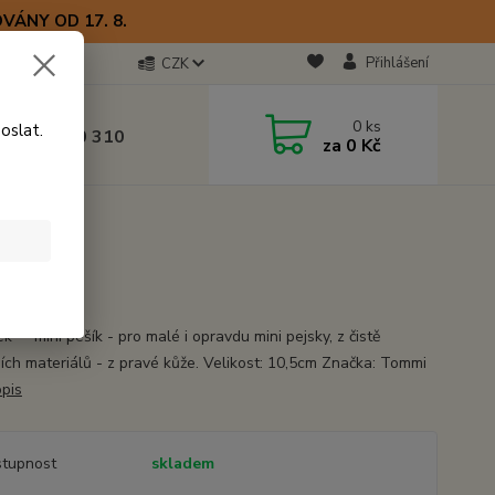
VÁNY OD 17. 8.
Přihlášení
CZK
otline
0
ks
oslat.
0) 723 770 310
za
0 Kč
 9–17 hod.
cm
0,5cm
k" - mini pešík - pro malé i opravdu mini pejsky, z čistě
ních materiálů - z pravé kůže. Velikost: 10,5cm Značka: Tommi
opis
tupnost
skladem