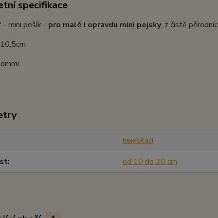
tní specifikace
 - mini pešík -
pro malé i opravdu mini pejsky
, z čistě přírodn
: 10,5cm
Tommi
etry
nepískací
st
od 10 do 20 cm