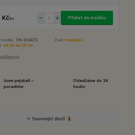
 Kč
Přidat do košíku
/
ks
roduktu:
TM-016671
Zvuk:
nepískací
t:
od 10 do 20 cm
oblíbených
Jsme pejskaři –
Odesíláme do 24
poradíme
hodin
Související zboží
1