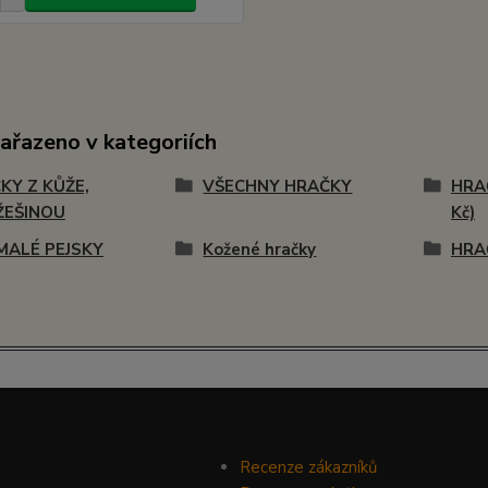
zařazeno v kategoriích
KY Z KŮŽE,
VŠECHNY HRAČKY
HRA
ŽEŠINOU
Kč)
MALÉ PEJSKY
Kožené hračky
HRA
Recenze zákazníků