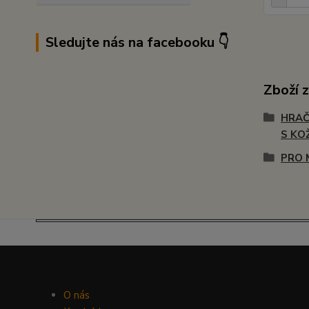
Sledujte nás na facebooku 👇
Zboží 
HRAČ
S KO
PRO 
O nás