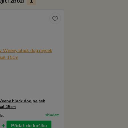
jící zboží
1
eeny black dog pejsek
sal 15cm
skladem
/
ks
Přidat do košíku