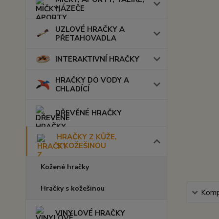
HÁZEČE
UZLOVÉ HRAČKY A
PŘETAHOVADLA
INTERAKTIVNÍ HRAČKY
HRAČKY DO VODY A
CHLADÍCÍ
DŘEVĚNÉ HRAČKY
HRAČKY Z KŮŽE,
S KOŽEŠINOU
Kožené hračky
Hračky s kožešinou
Kompl
VINYLOVÉ HRAČKY