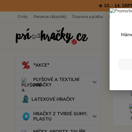
☀️ 10. - 14. 
O nás
Recenze zákazníků
Doprava a platba
Kontakty
Máme 
Úvod
*AKCE*
Teen
PLYŠOVÉ A TEXTILNÍ
HRAČKY
LATEXOVÉ HRAČKY
HRAČKY Z TVRDÉ GUMY,
PLASTU
MÍČKY, APORTY, TALÍŘE,