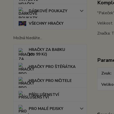
Komple
DÁRKOVÉ POUKAZY
"Paleček"
Velikost
VŠECHNY HRAČKY
Značka: 
Možná hledáte...
HRAČKY ZA BABKU
(do 99 Kč)
Param
HRAČKY PRO ŠTĚŇÁTKA
Zvuk
HRAČKY PRO NIČITELE
Veliko
PŘÍSLUŠENSTVÍ
PRO MALÉ PEJSKY