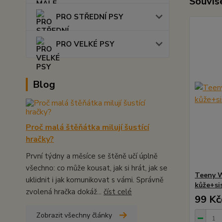
Souvise
PRO STŘEDNÍ PSY
PRO VELKÉ PSY
Blog
Proč malá štěňátka milují šustící
hračky?
První týdny a měsíce se štěně učí úplně
všechno: co může kousat, jak si hrát, jak se
Teeny W
uklidnit i jak komunikovat s vámi. Správně
kůže+si
zvolená hračka dokáž...
číst celé
99 Kč
Zobrazit všechny články