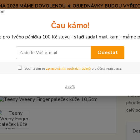
SRPNA 2026 MÁME DOVOLENOU ☀️ OBJEDNÁVKY BUDOU VYŘIZO
Hravý psí blog 🐶
Čau kámo!
HAF H
pro tvého páníčka 100 Kč slevu - stačí zadat mail, kam ji máme p
Hledat
(+42
po–pá:
Odeslat
HRAČKY Z KŮŽE, S KOŽEŠINOU
Teeny Weeny Finger paleček kůže 10,5
Souhlasím se
zpracováním osobních údajů
pro účely registrace.
y Weeny Finger paleček kůže 1
Zavřít
"Paleče
přírod
celý p
Dos