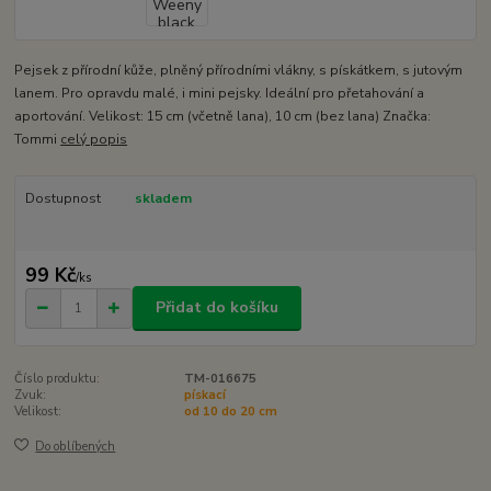
Pejsek z přírodní kůže, plněný přírodními vlákny, s pískátkem, s jutovým
lanem. Pro opravdu malé, i mini pejsky. Ideální pro přetahování a
aportování. Velikost: 15 cm (včetně lana), 10 cm (bez lana) Značka:
Tommi
celý popis
Dostupnost
skladem
99 Kč
/
ks
Přidat do košíku
Číslo produktu:
TM-016675
Zvuk:
pískací
Velikost:
od 10 do 20 cm
Do oblíbených