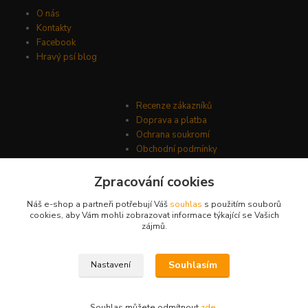
O nás
Kontakty
Facebook
Hravý psí blog
Recenze zákazníků
Doprava a platba
Ochrana soukromí
Obchodní podmínky
Zpracování cookies
Náš e-shop a partneři potřebují Váš
souhlas
s použitím souborů
cookies, aby Vám mohli zobrazovat informace týkající se Vašich
zájmů.
Souhlasím
Nastavení
© Psí-hračky.cz 2026
Souhlas můžete odmítnout
zde
.