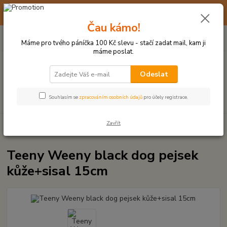
☀️ 10. - 14. SRPNA 2026 MÁME DOVOLENOU ☀️ OBJEDNÁVKY
BUDOU VYŘIZOVÁNY OD 17. 8.
Čau kámo!
0
ks
(+420) 723 770 310
CZK
za
0 Kč
po–pá: 9–17 hod.
Máme pro tvého páníčka 100 Kč slevu - stačí zadat mail, kam ji
máme poslat.
Menu
Odeslat
Hledat
Souhlasím se
zpracováním osobních údajů
pro účely registrace.
Zavřít
Úvod
HRAČKY Z KŮŽE, S KOŽEŠINOU
Teeny Weeny black dog pejsek
kůže+sisal 15cm
Teeny Weeny black dog pejsek
kůže+sisal 15cm